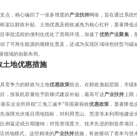
略支点，精心编织了一张多维度的
产业扶持
网络，旨在通过系统
策框架以财政补贴、土地优惠及税收减免为核心杠杆，显著降低
项目审批流程的便利化优化了营商环境，加速了
优势产业聚集
，
推动了可再生能源的规模化普及，还成为实现区域绿色转型与碳
展领域的创新布局。
政土地优惠措施
极具竞争力的财政与土地
优惠政策
组合。在财政激励层面，市级
项目，按装机容量给予阶梯式建设补贴，最高可达
产业扶持
上限
落实企业所得税“三免三减半”等国家税收
优惠政策
，显著降低
优先保障光伏项目用地指标，对利用荒山、荒漠等未利用地建设
定比例返还或分期缴纳；对投资强度大、技术先进的制造类项目
灵活供地模式。这些精准的
产业扶持
措施，有效驱动了资本与技