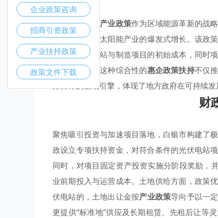
企业政策咨询
白银市的光伏
产业政策
作为区域能源革新的战
招商引资政策
优惠政策
催化太阳能产业的爆发式增长。该政
产业扶持政策
业投资光伏电站与制造项目的初始成本，同时
成集群效应。这种综合性的
惠企政策扶持
不仅
政策文件下载
排目标的强劲引擎，体现了地方政府在可持续发
财
聚焦吸引投资与加速项目落地，白银市构建了
政设立专项扶持资金，对符合条件的光伏电站
同时，对项目固定资产投资实施分阶段奖励，并
业前期投入与运营成本。土地供给方面，政策
伏电站的，土地出让金按
产业政策
导向予以一
更提供“标准地”供应及长期租赁、先租后让等