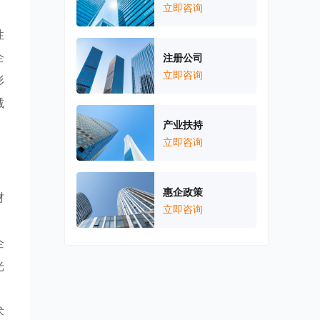
立即咨询
性
企
注册公司
立即咨询
形
减
产业扶持
立即咨询
惠企政策
财
立即咨询
；
企
光
，
术